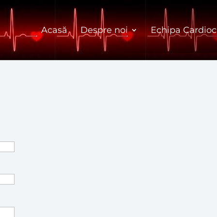
Acasă
Despre noi
Echipa Cardioc