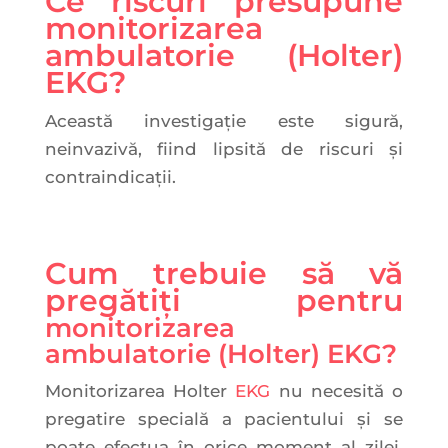
Ce riscuri presupune
monitorizarea
ambulatorie (Holter)
EKG?
Această investigație este sigură,
neinvazivă, fiind lipsită de riscuri și
contraindicații.
Cum trebuie să vă
pregătiți pentru
monitorizarea
ambulatorie (Holter) EKG?
Monitorizarea Holter
EKG
nu necesită o
pregatire specială a pacientului și se
poate efectua în orice moment al zilei,