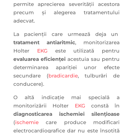
permite aprecierea severității acestora
precum și alegerea tratamentului
adecvat.
La pacienții care urmează deja un
tratament antiaritmic
, monitorizarea
Holter
EKG
este utilizată pentru
evaluarea eficienței
acestuia sau pentru
determinarea apariției unor efecte
secundare (
bradicardie
, tulburări de
conducere).
O altă indicație mai specială a
monitorizării Holter
EKG
constă în
diagnosticarea ischemiei silențioase
(
ischemie
care produce modificari
electrocardiografice dar nu este însoțită