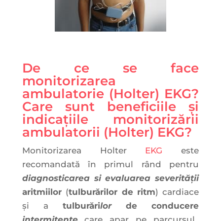
De ce se face
monitorizarea
ambulatorie (Holter) EKG?
Care sunt beneficiile și
indicațiile monitorizării
ambulatorii (Holter) EKG?
Monitorizarea Holter
EKG
este
recomandată în primul rând pentru
diagnosticarea si evaluarea severității
aritmiilor
(
tulburărilor de ritm
) cardiace
și a
tulburări
lor
de conducere
intermitente
care apar pe parcursul