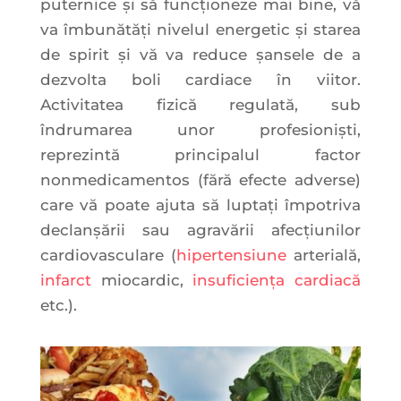
puternice și să funcționeze mai bine, vă
va îmbunătăți nivelul energetic și starea
de spirit și vă va reduce șansele de a
dezvolta boli cardiace în viitor.
Activitatea fizică regulată, sub
îndrumarea unor profesioniști,
reprezintă principalul factor
nonmedicamentos (fără efecte adverse)
care vă poate ajuta să luptați împotriva
declanșării sau agravării afecțiunilor
cardiovasculare (
hipertensiune
arterială,
infarct
miocardic,
insuficiența cardiacă
etc.).