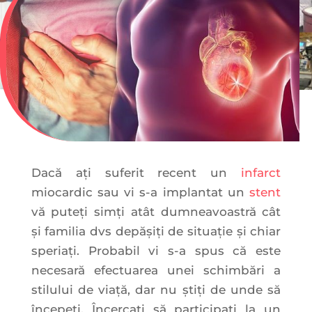
Dacă ați suferit recent un
infarct
miocardic sau vi s-a implantat un
stent
vă puteți simți atât dumneavoastră cât
și familia dvs depășiți de situație și chiar
speriați. Probabil vi s-a spus că este
necesară efectuarea unei schimbări a
stilului de viață, dar nu știți de unde să
începeți. Încercați să participați la un