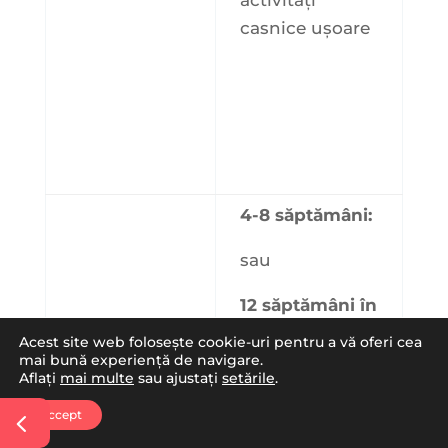
casnice ușoare
4-8 săptămâni:
sau
12 săptămâni în
insuficiența
Acest site web folosește cookie-uri pentru a vă oferi cea
cardiacă
mai bună experiență de navigare.
Aflați
mai multe
sau ajustați
setările
.
ședinte de
Faza a II-a
Accept
antrenament