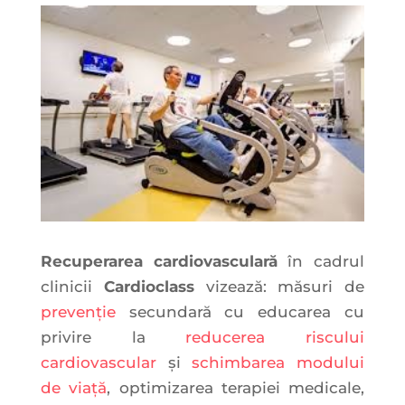
Recuperarea cardiovasculară
în cadrul
clinicii
Cardioclass
vizează: măsuri de
prevenție
secundară cu educarea cu
privire la
reducerea riscului
cardiovascular
și
schimbarea modului
de viață
, optimizarea terapiei medicale,