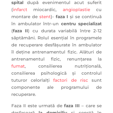
spital
după evenimentul acut suferit
(
infarct
miocardic,
angioplastie
cu
montare de
stent
)-
faza I
și se continuă
în ambulator într-un
centru specializat
(
faza II
) cu durata variabilă între 2-12
săptămâni. Rolul esențial în programele
de recuperare desfășurate în ambulator
îl deține antrenamentul fizic. Alături de
antrenamentul fizic, renunțarea la
fumat
, consilierea nutrițională,
consilierea psihologică și controlul
tuturor celorlalți
factori de risc
sunt
componente ale programului de
recuperare.
Faza II este urmată de
faza III
– care se
desfașoară
la domiciliu
și constă în