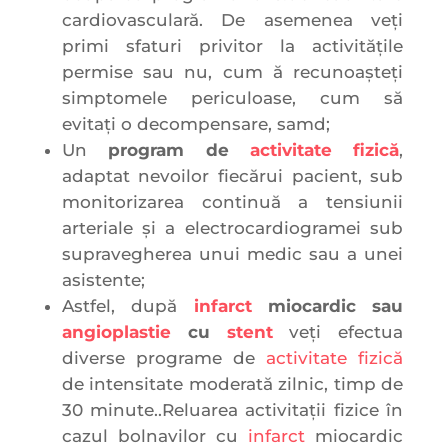
cardiovasculară. De asemenea veți
primi sfaturi privitor la activitățile
permise sau nu, cum ă recunoașteți
simptomele periculoase, cum să
evitați o decompensare, samd;
Un
program de
activitate fizică
,
adaptat nevoilor fiecărui pacient, sub
monitorizarea continuă a tensiunii
arteriale și a electrocardiogramei sub
supravegherea unui medic sau a unei
asistente;
Astfel, după
infarct
miocardic sau
angioplastie
cu
stent
veți efectua
diverse programe de
activitate fizică
de intensitate moderată zilnic, timp de
30 minute..Reluarea activitații fizice în
cazul bolnavilor cu
infarct
miocardic