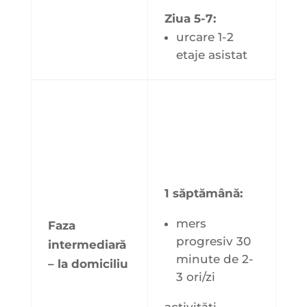
Ziua 5-7:
urcare 1-2
etaje asistat
1 săptămână:
mers
Faza
progresiv 30
intermediară
minute de 2-
– la domiciliu
3 ori/zi
activități