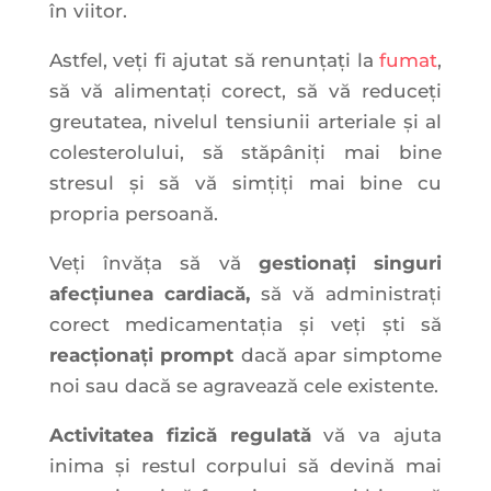
în viitor.
Astfel, veți fi ajutat să renunțați la
fumat
,
să vă alimentați corect, să vă reduceți
greutatea, nivelul tensiunii arteriale și al
colesterolului, să stăpâniți mai bine
stresul și să vă simțiți mai bine cu
propria persoană.
Veți învăța să vă
gestionați singuri
afecțiunea cardiacă,
să vă administrați
corect medicamentația și veți ști să
reacționați prompt
dacă apar simptome
noi sau dacă se agravează cele existente.
Activitatea fizică regulată
vă va ajuta
inima și restul corpului să devină mai