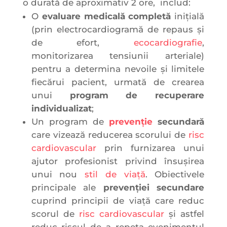
o durată de aproximativ 2 ore, includ:
O
evaluare medicală completă
inițială
(prin electrocardiogramă de repaus și
de efort,
ecocardiografie
,
monitorizarea tensiunii arteriale)
pentru a determina nevoile și limitele
fiecărui pacient, urmată de crearea
unui
program de recuperare
individualizat
;
Un program de
prevenție
secundară
care vizează reducerea scorului de
risc
cardiovascular
prin furnizarea unui
ajutor profesionist privind însușirea
unui nou
stil de viață
. Obiectivele
principale ale
prevenției secundare
cuprind principii de viață care reduc
scorul de
risc cardiovascular
și astfel
reduc riscul de a repeta evenimentul