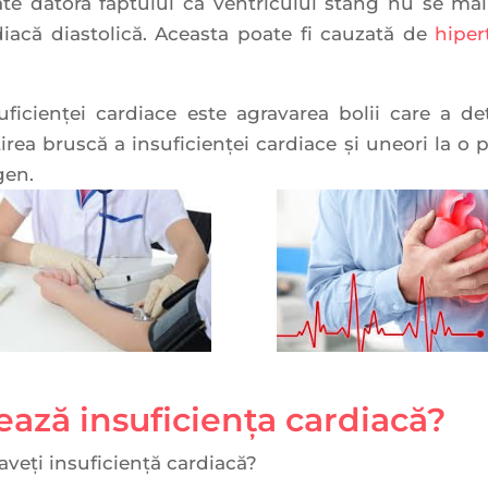
oate datora faptului că ventriculul stâng nu se m
iacă diastolică. Aceasta poate fi cauzată de
hiper
ficienței cardiace este agravarea bolii care a d
irea bruscă a insuficienței cardiace și uneori la o p
gen.
ază insuficiența cardiacă?
aveți insuficiență cardiacă?