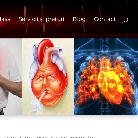
lass
Servicii și prețuri
Blog
Contact
atea de sânge necesară organismului