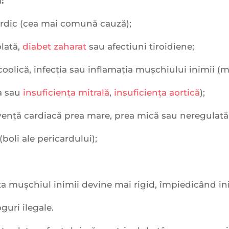
:
dic (cea mai comună cauză);
olată,
diabet zaharat
sau afectiuni tiroidiene;
oolică, infecția sau inflamația mușchiului inimii (m
za sau
insuficiența mitrală
,
insuficiența aortică
);
cvență cardiacă prea mare, prea mică sau neregulată 
(boli ale pericardului);
rsta mușchiul inimii devine mai rigid, împiedicând 
guri ilegale.