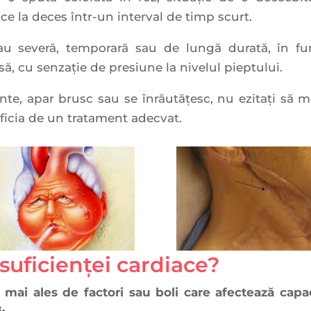
e la deces într-un interval de timp scurt.
u severă, temporară sau de lungă durată, în fun
să, cu senzaţie de presiune la nivelul pieptului.
e, apar brusc sau se înrăutăţesc, nu ezitaţi să m
eficia de un tratament adecvat.
suficienței cardiace?
mai ales de factori sau boli care afectează capa