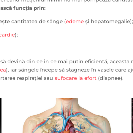
ască funcția prin:
rește cantitatea de sânge (
edeme
și hepatomegalie)
cardie
);
să devină din ce în ce mai putin eficientă, aceast
tea
), iar sângele începe să stagneze în vasele care
urtarea respirației sau
sufocare la efort
(dispnee).