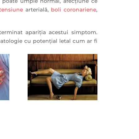
ai poate umple normal, afecțiune ce
tensiune
arterială,
boli coronariene
,
eterminat apariţia acestui simptom.
atologie cu potențial letal cum ar fi