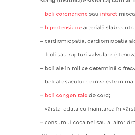
stâng (disfuncție sistolică) cum ar fi
–
boli coronariene
sau
infarct
miocar
–
hipertensiune
arterială slab contr
– cardiomiopatia, cardiomiopatia alc
– boli sau rupturi valvulare (steno
– boli ale inimii ce determină o fre
– boli ale sacului ce învelește inima 
–
boli congenitale
de cord;
– vârsta; odata cu înaintarea în vâ
– consumul cocainei sau al altor dro