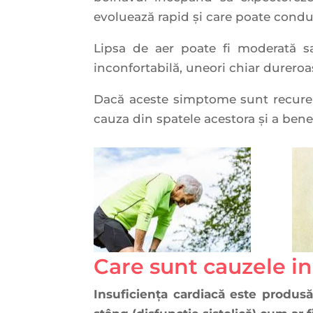
evoluează rapid şi care poate conduc
Lipsa de aer poate fi moderată sa
inconfortabilă, uneori chiar dureroa
Dacă aceste simptome sunt recurent
cauza din spatele acestora şi a ben
Care sunt cauzele in
Insuficiența cardiacă
este produsă 