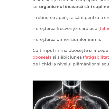
iar
organismul încearcă să-i supline
– reținerea apei și a sării pentru a c
– creșterea frecvenței cardiace (
tahi
– creșterea dimensiunilor inimii.
Cu timpul inima obosește și începe 
oboseala
și slăbiciunea (
fatigabilita
de lichid la nivelul plămânilor și sc