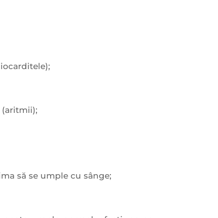
iocarditele);
(aritmii);
inima să se umple cu sânge;