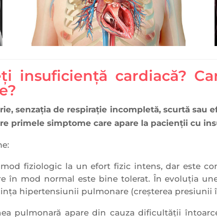
eți insuficiență cardiacă? C
ce?
rie, s
enzaţia de respiraţie incompletă, scurtă
sau ef
re primele simptome care apare la pacienții cu ins
me:
mod fiziologic la un efort fizic intens, dar este c
re în mod normal este bine tolerat. În evoluţia une
cinţa hipertensiunii pulmonare (creşterea presiunii 
nea pulmonară apare din cauza dificultăţii întoarce