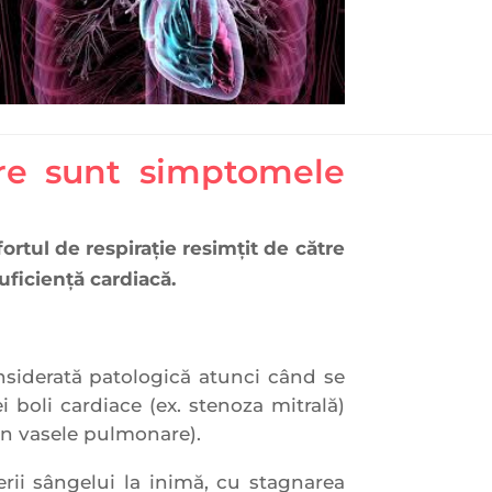
are sunt simptomele
ortul de respiraţie resimţit de către
uficiență cardiacă.
onsiderată patologică atunci când se
i boli cardiace (ex. stenoza mitrală)
în vasele pulmonare).
rii sângelui la inimă, cu stagnarea