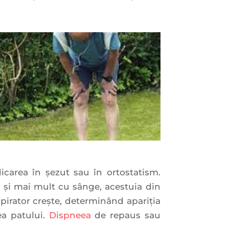
dicarea în şezut sau în ortostatism.
ă şi mai mult cu sânge, acestuia din
espirator creşte, determinând apariţia
ea patului.
Dispneea
de repaus sau