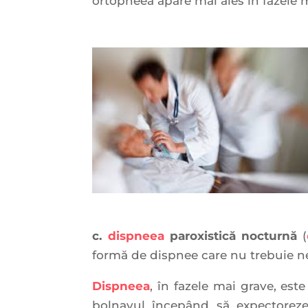
ortopneea apare mai ales în fazele m
c.
dispneea
paroxistică nocturnă
(
formă de dispnee care nu trebuie neg
Dispneea
, în fazele mai grave, este
bolnavul începând să expectoreze