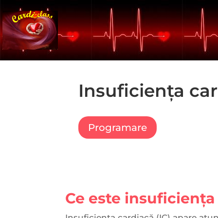
Insuficiența ca
Programare
Ce este insuficiența
Insuficiența cardiacă (IC) apare a