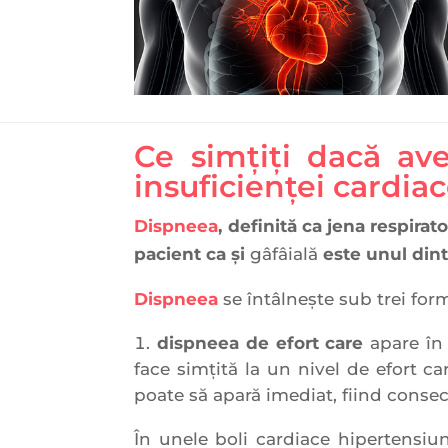
Ce simțiți dacă av
insuficienței cardia
Dispneea
, definită
ca jena respirato
pacient ca și
gâfâială
este unul dint
Dispneea
se întâlneşte sub trei for
dispneea de efort care
apare în 
face simţită la un nivel de efort ca
poate să apară imediat, fiind conse
În unele boli cardiace hipertensiu