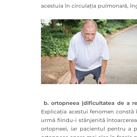
acestuia în circulaţia pulmonară, în
b. or
topneea (dificultatea de a re
Explicaţia acestui fenomen constă î
urmă fiindu-i stânjenită întoarcerea 
ortopneei, iar pacientul pentru a p