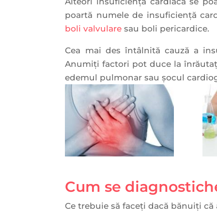
Alteori insuficiența cardiacă se p
poartă numele de insuficiență card
boli valvulare
sau boli pericardice.
Cea mai des întâlnită cauză a insu
Anumiți factori pot duce la înrăutaț
edemul pulmonar sau șocul cardio
Cum se diagnostiche
Ce trebuie să faceți dacă bănuiți că 