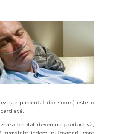
rezeşte pacientul din somn) este o
 cardiacă.
agravează treptat devenind productivă,
ă gravitate (edem pulmonar), care