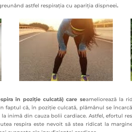
greunând astfel respiraţia cu apariția dispneei
.
spira în poziţie culcată) care se
ameliorează la ri
n faptul că, în poziţie culcată, plămânul se încarc
la inimă din cauza bolii cardiace. Astfel, efortul r
utea respira este nevoit să stea ridicat la margin