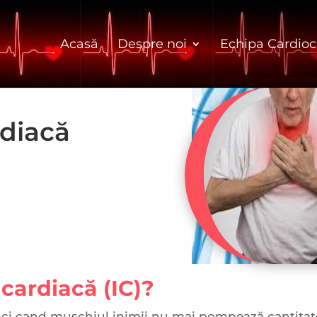
Acasă
Despre noi
Echipa Cardioc
rdiacă
 cardiacă (IC)?
tunci cand mușchiul inimii nu mai pompează cantit