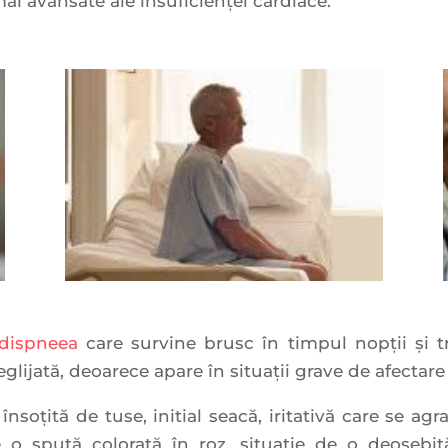
ai avansate ale insuficienţei cardiace.
dispneea
care survine brusc în timpul nopţii şi t
lijată, deoarece apare în situaţii grave de afectare
 însoţită de tuse, initial seacă, iritativă care se 
 o spută colorată în roz, situaţie de o deosebit