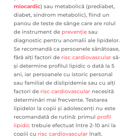
miocardic
) sau metabolică (prediabet,
diabet, sindrom metabolic), fiind un
panou de teste de sânge care are rolul
de instrument de
prevenție
sau
diagnostic pentru anomalii ale lipidelor.
Se recomandă ca persoanele sănătoase,
fără alți factori de
risc cardiovascular
să-
și determine profilul lipidic o dată la 5
ani, iar persoanele cu istoric personal
sau familial de dislipidemie sau cu alți
factori de
risc cardiovascular
necesită
determinări mai frecvente. Testarea
lipidelor la copii și adolescenți nu este
recomandată de rutină: primul
profil
lipidic
trebuie efectuat între 2-10 ani la
copiii cu
risc cardiovascular
înalt.