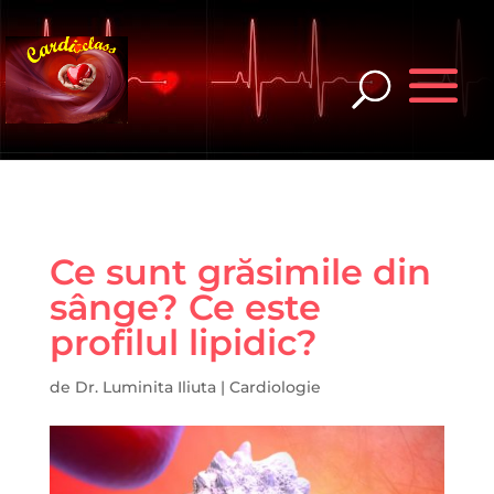
Ce sunt grăsimile din
sânge? Ce este
profilul lipidic?
de
Dr. Luminita Iliuta
|
Cardiologie