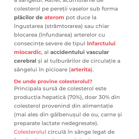
a sângelui. Astfel, acumulările de
colesterol pe pereții vaselor sub forma
plăcilor de
aterom
pot duce la
îngustarea (strâmtorarea) sau chiar
blocarea (înfundarea) arterelor cu
consecințe severe de tipul
infarctului
miocardic
, al
accidentului vascular
cerebral
şi al tulburărilor de circulație a
sângelui în picioare (
arterita
).
De unde provine colesterolul?
Principala sursă de colesterol este
producţia hepatică (70%), doar 30% din
colesterol provenind din alimentaţie
(mai ales din gălbenuşul de ou, carne şi
preparate lactate nedegresate).
Colesterolul
circulă în sânge legat de