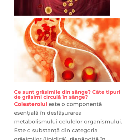
Ce sunt grăsimile din sânge?
Câte tipuri
de grăsimi circulă în sânge?
Colesterolul
este o componentă
esenţială în desfășurarea
metabolismului celulelor organismului.
Este o substanță din categoria
grăsimilor (lipidică), răspândită în