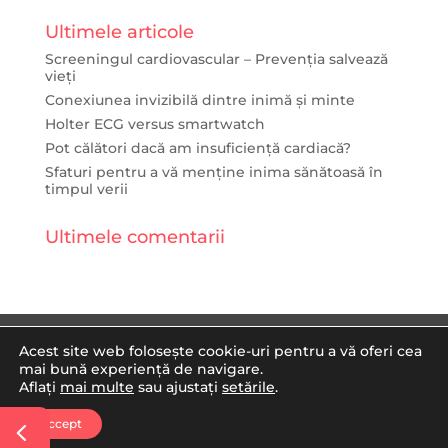
Ultimele articole
Screeningul cardiovascular – Prevenția salvează
vieți
Conexiunea invizibilă dintre inimă și minte
Holter ECG versus smartwatch
Pot călători dacă am insuficiență cardiacă?
Sfaturi pentru a vă menține inima sănătoasă în
timpul verii
Ultimele comentarii
Politica de confidentialitate
Acest site web folosește cookie-uri pentru a vă oferi cea
mai bună experiență de navigare.
Procedura GDPR
Blog
Facebook
Aflați
mai multe
sau ajustați
setările
.
Instagram
Accept