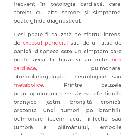
frecvent în patologia cardiacă, care,
corelat cu alte semne şi simptome,
poate ghida diagnosticul.
Deşi poate fi cauzată de efortul intens,
de
excesul ponderal
sau de un atac de
panică, dispneea este un simptom care
poate avea la bază şi anumite
boli
cardiace
, pulmonare,
otorinolaringologice, neurologice sau
metabolice
. Printre cauzele
bronhopulmonare se găsesc afecţiunile
bronşice (astm, bronşită cronică,
prezenţa unei tumori pe bronhii),
pulmonare (edem acut, infecţie sau
tumoră a plămânului, embolie