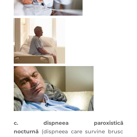
c. dispneea paroxistică
nocturnă
(dispneea care survine brusc