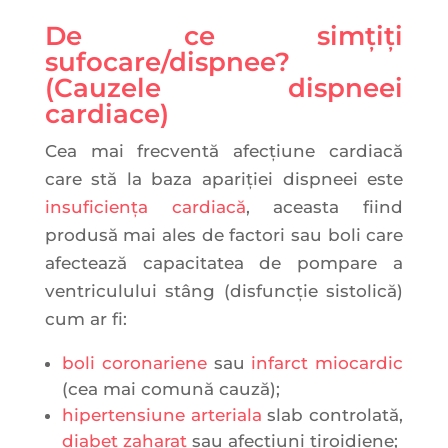
De ce simțiți
sufocare/dispnee?
(Cauzele dispneei
cardiace)
Cea mai frecventă afecţiune cardiacă
care stă la baza apariţiei dispneei este
insuficiența cardiacă
, aceasta fiind
produsă mai ales de factori sau boli care
afectează capacitatea de pompare a
ventriculului stâng (disfuncție sistolică)
cum ar fi:
boli coronariene
sau
infarct miocardic
(cea mai comună cauză);
hipertensiune arteriala
slab controlată,
diabet zaharat
sau afectiuni tiroidiene;