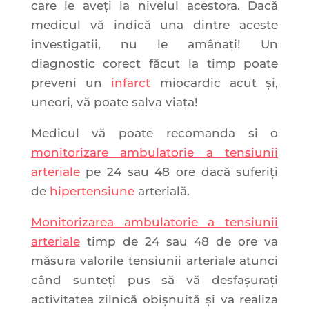
care le aveți la nivelul acestora. Dacă
medicul vă indică una dintre aceste
investigatii, nu le amânați! Un
diagnostic corect făcut la timp poate
preveni un
infarct
miocardic acut și,
uneori, vă poate salva viața!
Medicul vă poate recomanda si o
monitorizare ambulatorie a tensiunii
arteriale
pe 24 sau 48 ore dacă suferiți
de
hipertensiune
arterială.
Monitorizarea ambulatorie a tensiunii
arteriale
timp de 24 sau 48 de ore va
măsura valorile tensiunii arteriale atunci
când sunteți pus să vă desfașurați
activitatea zilnică obișnuită și va realiza