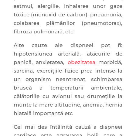
astmul, alergiile, inhalarea unor gaze
toxice (monoxid de carbon), pneumonia,
colabarea plămânilor (pneumotorax),
fibroza pulmonară, etc.
Alte cauze ale dispneei pot fi:
hipotensiunea arterială, atacurile de
panică, anxietatea,
obezitatea
morbidă,
sarcina, exerciţiile fizice prea intense la
un organism neantrenat, schimbarea
bruscă a temperaturii ambientale,
călătoriile cu avionul sau drumeţiile la
munte la mare altitudine, anemia, hernia
hiatală importantă etc
Cel mai des întâlnită cauză a dispneei
cardiace este agravarea bolii care a