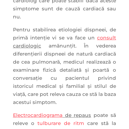
cardiolog care poate stabili dacă aceste
simptome sunt de cauză cardiacă sau
nu.
Pentru stabilirea etiologiei dispneei, de
primă intenție vi se va face un
consult
cardiologic
amănunțit. În vederea
diferenţierii dispneei de natură cardiacă
de cea pulmonară, medicul realizează o
examinare fizică detaliată şi poartă o
conversaţie cu pacientul privind
istoricul medical şi familial şi stilul de
viaţă, care pot releva cauza ce stă la baza
acestui simptom.
Electrocardiograma
de repaus
poate să
releve o
tulburare de ritm
care stă la