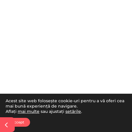
Acest site web folosește cookie-uri pentru a vă oferi cea
mai bună experiență de navigare.
Aflați
mai multe
sau ajustați
setările
.
De asemenea, pot fi recomandate teste
Accept
suplimentare şi investigaţii mai