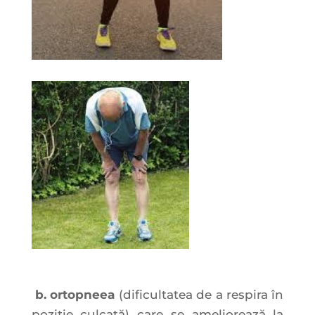
b. or
topneea
(dificultatea de a respira în
poziţie culcată) care se ameliorează la