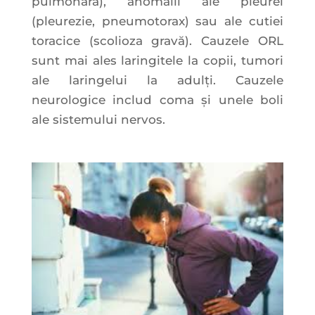
pulmonară), anomalii ale pleurei
(pleurezie, pneumotorax) sau ale cutiei
toracice (scolioza gravă). Cauzele ORL
sunt mai ales laringitele la copii, tumori
ale laringelui la adulţi. Cauzele
neurologice includ coma şi unele boli
ale sistemului nervos.