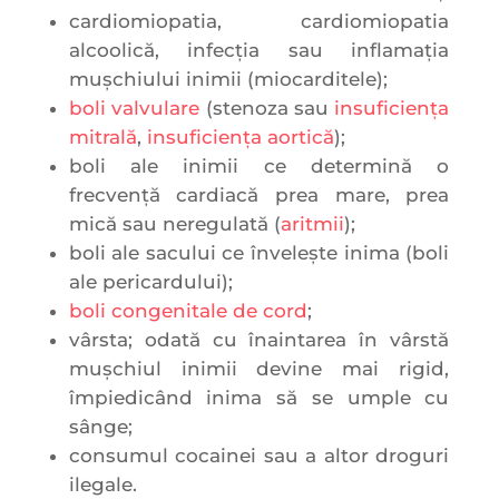
cardiomiopatia, cardiomiopatia
alcoolică, infecția sau inflamația
mușchiului inimii (miocarditele);
boli valvulare
(stenoza sau
insuficiența
mitrală
,
insuficiența aortică
);
boli ale inimii ce determină o
frecvență cardiacă prea mare, prea
mică sau neregulată (
aritmii
);
boli ale sacului ce învelește inima (boli
ale pericardului);
boli congenitale de cord
;
vârsta; odată cu înaintarea în vârstă
mușchiul inimii devine mai rigid,
împiedicând inima să se umple cu
sânge;
consumul cocainei sau a altor droguri
ilegale.