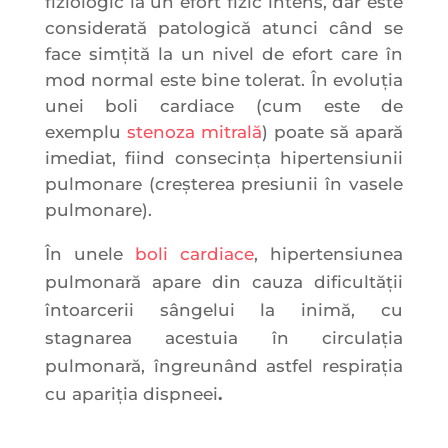
fiziologic la un efort fizic intens, dar este
considerată patologică atunci când se
face simţită la un nivel de efort care în
mod normal este bine tolerat. În evoluţia
unei boli cardiace (cum este de
exemplu
stenoza mitrală
) poate să apară
imediat, fiind consecinţa hipertensiunii
pulmonare (creşterea presiunii în vasele
pulmonare).
În unele
boli cardiace
, hipertensiunea
pulmonară apare din cauza dificultăţii
întoarcerii sângelui la inimă, cu
stagnarea acestuia în circulaţia
pulmonară, îngreunând astfel respiraţia
cu apariția dispneei
.