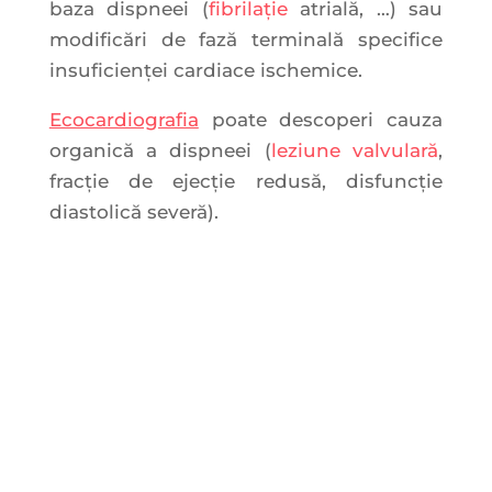
baza dispneei (
fibrilație
atrială, …) sau
modificări de fază terminală specifice
insuficienței cardiace ischemice.
Ecocardiografia
poate descoperi cauza
organică a dispneei (
leziune valvulară
,
fracție de ejecție redusă, disfuncție
diastolică severă).