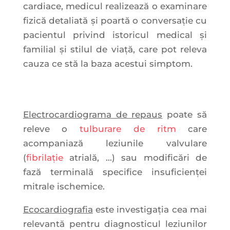
cardiace, medicul realizează o examinare
fizică detaliată şi poartă o conversaţie cu
pacientul privind istoricul medical şi
familial şi stilul de viaţă, care pot releva
cauza ce stă la baza acestui simptom.
E
lectrocardiograma de repaus
poate să
releve o
tulburare de ritm
care
acompaniază leziunile valvulare
(
fibrilație
atrială, …) sau modificări de
fază terminală specifice insuficienței
mitrale ischemice.
Ecocardiografia
este investigația cea mai
relevantă pentru diagnosticul leziunilor