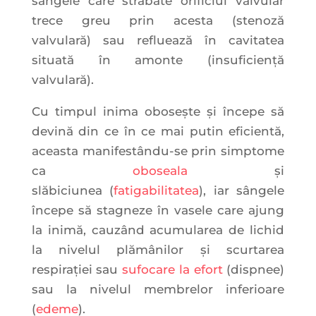
sângele care străbate orificiul valvular
trece greu prin acesta (stenoză
valvulară) sau refluează în cavitatea
situată în amonte (insuficiență
valvulară).
Cu timpul inima obosește și începe să
devină din ce în ce mai putin eficientă,
aceasta manifestându-se prin simptome
ca
oboseala
și
slăbiciunea (
fatigabilitatea
), iar sângele
începe să stagneze în vasele care ajung
la inimă, cauzând acumularea de lichid
la nivelul plămânilor și scurtarea
respirației sau
sufocare la efort
(dispnee)
sau la nivelul membrelor inferioare
(
edeme
).