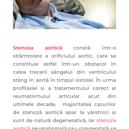
Stenoza aortică
constă într-o
strâmtorare a orificiului aortic, care se
constituie astfel într-un obstacol în
calea trecerii sângelui din ventriculul
stâng în aortă în timpul sistolei. În urma
profilaxiei și a tratamentului corect al
reumatismului articular acut din
ultimele decade, majoritatea cazurilor
de stenoză aortică apar la vârstnici și
sunt de natură degenerativă, iar
stenoza
aortică
reumatismală sau congenitală se