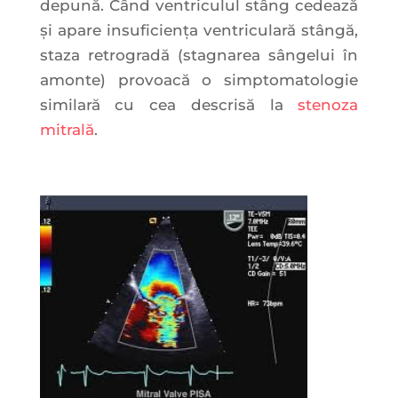
depună. Când ventriculul stâng cedează
și apare insuficiența ventriculară stângă,
staza retrogradă (stagnarea sângelui în
amonte) provoacă o simptomatologie
similară cu cea descrisă la
stenoza
mitrală
.