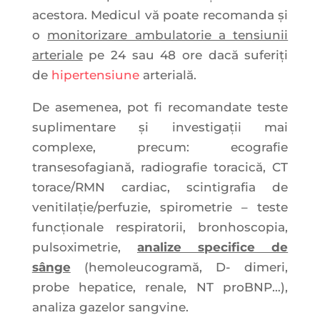
acestora. Medicul vă poate recomanda și
o
monitorizare ambulatorie a tensiunii
arteriale
pe 24 sau 48 ore dacă suferiți
de
hipertensiune
arterială.
De asemenea, pot fi recomandate teste
suplimentare şi investigaţii mai
complexe, precum: ecografie
transesofagiană, radiografie toracică, CT
torace/RMN cardiac, scintigrafia de
venitilaţie/perfuzie, spirometrie – teste
funcţionale respiratorii, bronhoscopia,
pulsoximetrie,
analize specifice de
sânge
(hemoleucogramă, D- dimeri,
probe hepatice, renale, NT proBNP…),
analiza gazelor sangvine.