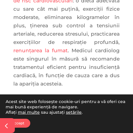
de risc cardiovasculari
: o dietă adecvată
cu sare cât mai puțină, exerciţii fizice
moderate, eliminarea kilogramelor în
plus, ținerea sub control a tensiunii
arteriale, reducerea stresului, practicarea
exerciţiilor de respiraţie profundă,
renunţarea la fumat
. Medicul cardiolog
este singurul în măsură să recomande
tratamentul eficient pentru insuficiență
cardiacă, în funcţie de cauza care a dus
la apariţia acesteia.
Acest site web folosește cookie-uri pentru a vă oferi cea
mai bună experiență de navigare.
Aflați
mai multe
sau ajustați
setările
.
Accept