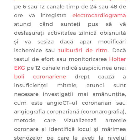
pe 6 sau 12 canale timp de 24 sau 48 de
ore va înregistra
electrocardiograma
atunci când sunteți pus să vă
desfașurați activitatea zilnică obișnuită
și va sesiza dacă apar modificări
ischemice sau
tulburări de ritm
. Dacă
testul de efort sau monitorizarea
Holter
EKG
pe 12 canale ridică suspiciunea unei
boli coronariene
drept cauză a
insuficienței mitrale, atunci sunt
necesare investigații mai amănunțite,
cum este angioCT–ul coronarian sau
angiografia coronariană (coronarografia),
metode care vizualizează arterele
coronare și identifică locul și mărimea
stenozelor pe care le aveți la nivelul