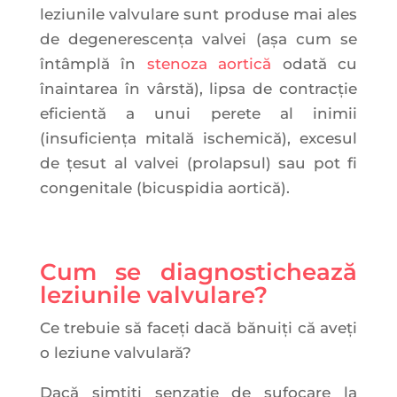
leziunile valvulare sunt produse mai ales
de degenerescența valvei (așa cum se
întâmplă în
stenoza aortică
odată cu
înaintarea în vârstă), lipsa de contracție
eficientă a unui perete al inimii
(insuficiența mitală ischemică), excesul
de țesut al valvei (prolapsul) sau pot fi
congenitale (bicuspidia aortică).
Cum se diagnostichează
leziunile valvulare?
Ce trebuie să faceți dacă bănuiți că aveți
o leziune valvulară?
Dacă simțiți senzație de sufocare la