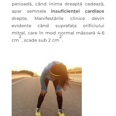
perioadă, când inima dreaptă cedează,
apar semnele
insuficienței cardiace
drepte. Manifestările clinice devin
evidente când suprafața orificiului
mitral, care în mod normal măsoară 4-6
2
2
cm
, scade sub 2 cm
.